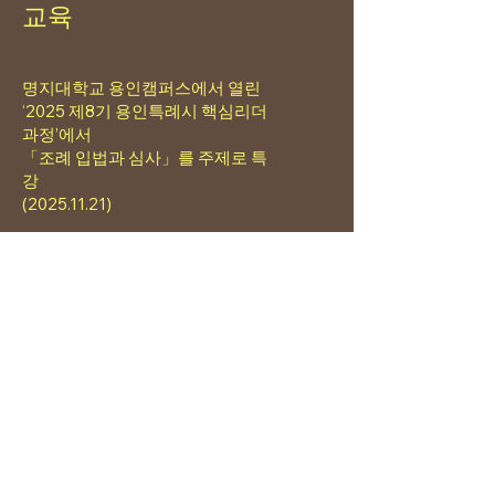
​교육
명지대학교 용인캠퍼스에서 열린
‘2025 제8기 용인특례시 핵심리더
과정’에서
「조례 입법과 심사」를 주제로 특
강
(2025.11.21)
언론보도