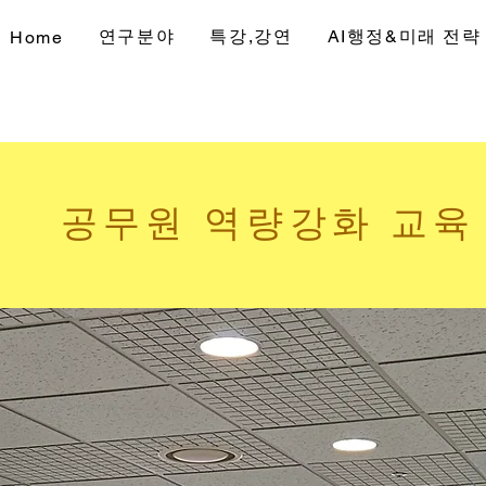
연구분야
특강,강연
AI행정&미래 전략
Home
공무원 역량강화 교육