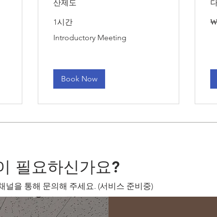
산제도
90
1시간
₩
대
한
Introductory
Introductory Meeting
민
Meeting
국
원
Book Now
이 필요하신가요?
채널을 통해 문의해 주세요. (서비스 준비중)