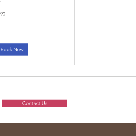
다
90
Book Now
Contact Us