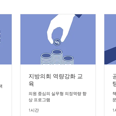
지방의회 역량강화 교
육
책
의원 중심의 실무형 의정역량 향
책
상 프로그램
문
1시간
1
Introductory
Int