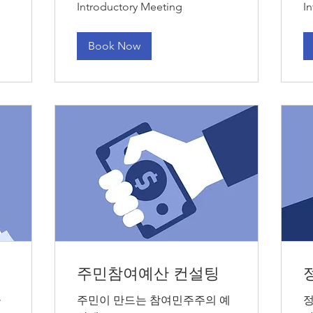
Introductory Meeting
I
Meeting
Me
Book Now
석
주민참여예산 컨설팅
율
주민이 만드는 참여민주주의 예
정