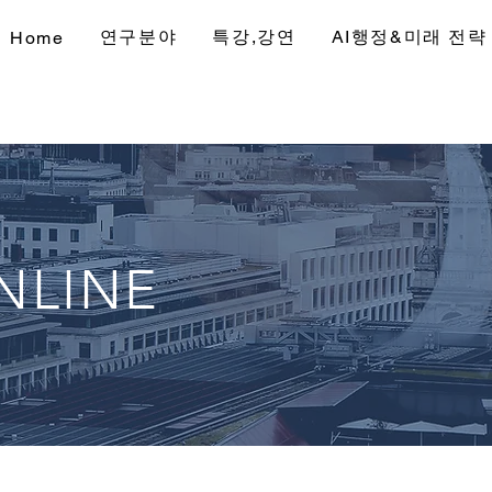
연구분야
특강,강연
AI행정&미래 전략
Home
NLINE