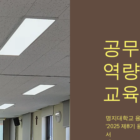
공무
역량
​교육
명지대학교 
‘2025 제8
서